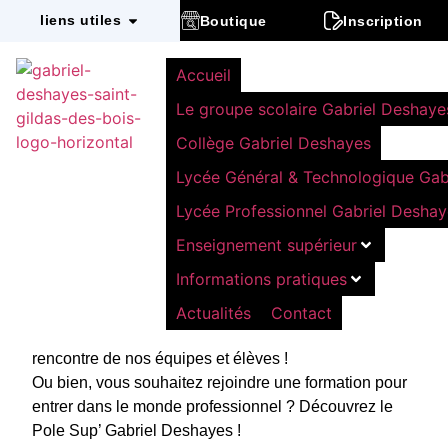
liens utiles
Boutique
Inscription
Accueil
ACTUALITÉS
30 octobre 2024
Le groupe scolaire Gabriel Deshaye
1 février 2025 : Journée
Collège Gabriel Deshayes
Portes Ouvertes à
Lycée Général & Technologique Gab
Gabriel Deshayes !
Lycée Professionnel Gabriel Deshay
Le groupe scolaire Gabriel Deshayes vous invite à sa
Enseignement supérieur
Journée Portes Ouvertes, le samedi 1er février 2025
Informations pratiques
de 09 h 30 à 15 h 30.
Vous êtes à la recherche d’un collège, d’un lycée
Actualités
Contact
général et technologique ou agricole ? Venez à la
rencontre de nos équipes et élèves !
Ou bien, vous souhaitez rejoindre une formation pour
entrer dans le monde professionnel ? Découvrez le
Pole Sup’ Gabriel Deshayes !