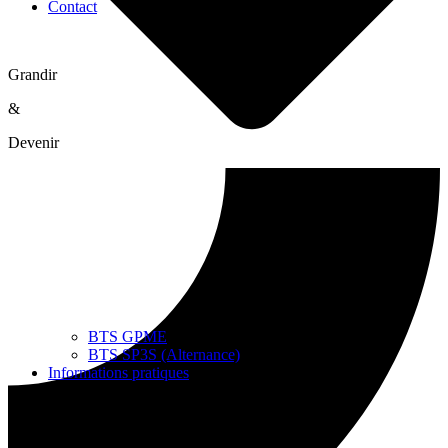
Contact
Grandir
&
Devenir
BTS GPME
BTS SP3S (Alternance)
Informations pratiques