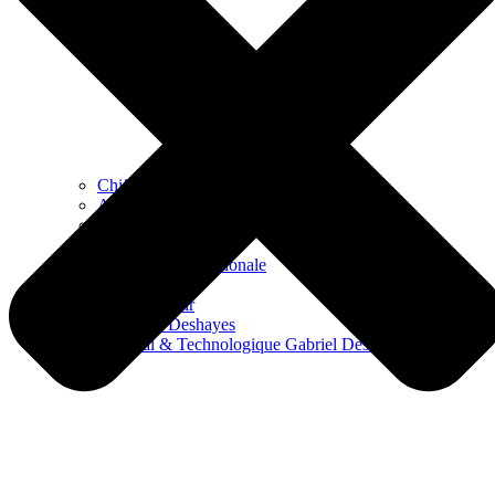
Chiffres clés
Apel
La pastorale
Vie Scolaire
Ouverture internationale
Espaces de vie
Nous soutenir
Collège Gabriel Deshayes
Lycée Général & Technologique Gabriel Deshayes