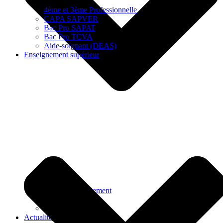
4ème et 3ème Professionnelle
CAPA SAPVER
Bac Pro SAPAT
Bac Pro TCVA
Aide-soignant (DEAS)
Enseignement supérieur
Horaires & règlement
Tarifs
Pré-inscriptions
Actualités