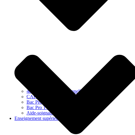
4ème et 3ème Professionnelle
CAPA SAPVER
Bac Pro SAPAT
Bac Pro TCVA
Aide-soignant (DEAS)
Enseignement supérieur